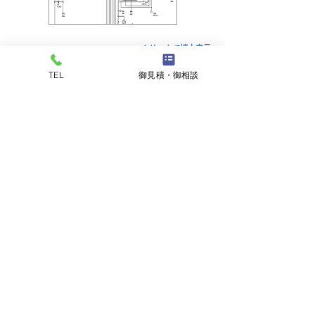
クリックで拡大表示
TEL
御見積・御相談
電源回路設計
回路図作製
複数基板接続チェック
>> 回路設計サポート トップヘ戻る
御見積・御発注はこちら