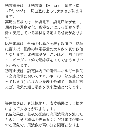
誘電損失は、比誘電率（Dk、εr）、誘電正接
（Df、tanδ）、周波数によって大きさが決まり
ます。
高周波基板では、比誘電率、誘電正接が低く、
周波数や温度変化、吸湿などによる影響を受け
難く安定している基材を選定する必要がありま
す。
比誘電率は、分極のし易さを表す数値で、簡単
に言えば、配線の静電容量の大きさを表す数値
となります。比誘電率が小さいほど、同じ特性
インピーダンス値で配線幅を太くできるメリッ
トがあります。
誘電正接は、誘電体内での電気エネルギー損失
（交流電場においてエネルギーの一部が熱とな
ってしまう）の度合いを表す数値で、簡単に言
えば、電気の通し易さを表す数値となります。	
導体損失は、直流抵抗と、表皮効果による損失
によって大きさが決まります。
表皮効果は、基板の配線に高周波電流を流した
ときに、その導体の表面近くにだけ電流が集中
する現象で、周波数が高いほど顕著となりま