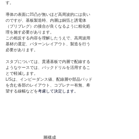
す。							
導体の表面に凹凸が無いほど高周波的には良い
のですが、基板製造時、内層は銅箔と誘電体
（プリプレグ）の接合が良くなるように粗化処
理を施す必要があります。
この相反する内容を理解したうえで、高周波用
基材の選定、パターンレイアウト、製造を行う
必要があります。
スタブについては、貫通基板で内層で配線する
ようなケースでは、バックドリルを活用するこ
とで軽減します。
L/Sは、インピーダンス値、配線層や部品パッド
を含む各部のレイアウト、コプレナー有無、希
望する線幅などを
考慮して決定します。
層構成