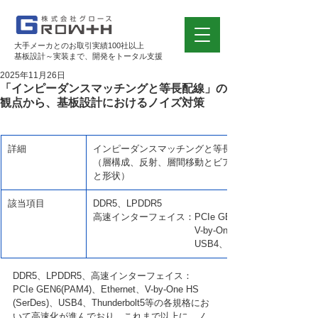
大手メーカとのお取引実績100社以上
基板設計～実装まで、開発をトータル支援
2025年11月26日
「インピーダンスマッチングと等長配線」の
観点から、基板設計におけるノイズ対策
詳細
インピーダンスマッチングと等長配線
（層構成、反射、層間移動とビア、スタブ、スキュー
と形状）
該当項目
DDR5、LPDDR5
高速インターフェイス：PCIe GEN6(PAM4)、Etherne
　　　　　　　　　　　V-by-One HS (SerDes)、
　　　　　　　　　　　USB4、Thunderbolt5　等
DDR5、LPDDR5、高速インターフェイス：
PCIe GEN6(PAM4)、Ethernet、V-by-One HS 
(SerDes)、USB4、Thunderbolt5等の各規格にお
いて高速化が進んでおり、これまで以上に、ノ