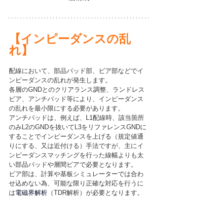
【インピーダンスの乱
れ】
配線において、部品パッド部、ビア部などでイ
ンピーダンスの乱れが発生します。
各層のGNDとのクリアランス調整、ランドレス
ビア、アンチパッド等により、インピーダンス
の乱れを最小限にする必要があります。
アンチパッドは、例えば、L1配線時、該当箇所
のみL2のGNDを抜いてL3をリファレンスGNDに
することでインピーダンスを上げる（規定値通
りにする、又は近付ける）手法ですが、主にイ
ンピーダンスマッチングを行った線幅よりも太
い部品パッドや層間ビアで必要となります。
ビア部は、計算や基板シミュレーターでは合わ
せ込めない為、可能な限り正確な対応を行うに
は
電磁界解析
（TDR解析）が必要となります。