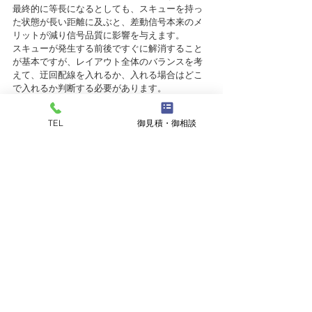
最終的に等長になるとしても、スキューを持っ
た状態が長い距離に及ぶと、差動信号本来のメ
リットが減り信号品質に影響を与えます。
スキューが発生する前後ですぐに解消すること
が基本ですが、レイアウト全体のバランスを考
えて、迂回配線を入れるか、入れる場合はどこ
で入れるか判断する必要があります。
形状は、細かいミアンダ配線ではなく、信号ス
トレスが小さい山状の蛇行配線を基本としま
TEL
御見積・御相談
す。
表層と内層では信号の伝搬速度が異なる為、等
長の規格値次第で等遅延配線にする必要があり
ます。
比誘電率、線幅、層間厚が、実効比誘電率と伝
搬速度のパラメータですが、基板単体で遅延量
まで保証することは困難な為、計算値を元に合
わせ込むのが一般的です。
可能な限り、同一グループは同一層でレイアウ
トすることで、煩雑性と信号劣化の低減を目指
します。