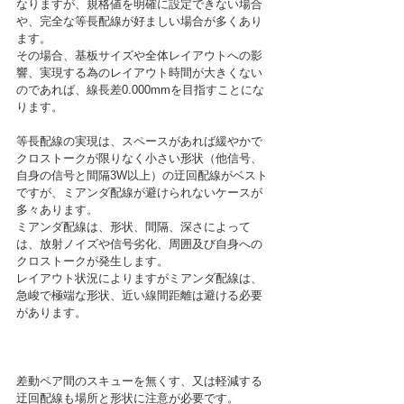
なりますが、規格値を明確に設定できない場合
や、完全な等長配線が好ましい場合が多くあり
ます。
その場合、基板サイズや全体レイアウトへの影
響、実現する為のレイアウト時間が大きくない
のであれば、線長差0.000mmを目指すことにな
ります。
等長配線の実現は、スペースがあれば緩やかで
クロストークが限りなく小さい形状（他信号、
自身の信号と間隔3W以上）の迂回配線がベスト
ですが、ミアンダ配線が避けられないケースが
多々あります。	
ミアンダ配線は、形状、間隔、深さによって
は、放射ノイズや信号劣化、周囲及び自身への
クロストークが発生します。
レイアウト状況によりますがミアンダ配線は、
急峻で極端な形状、近い線間距離は避ける必要
があります。						
差動ペア間のスキューを無くす、又は軽減する
迂回配線も場所と形状に注意が必要です。	