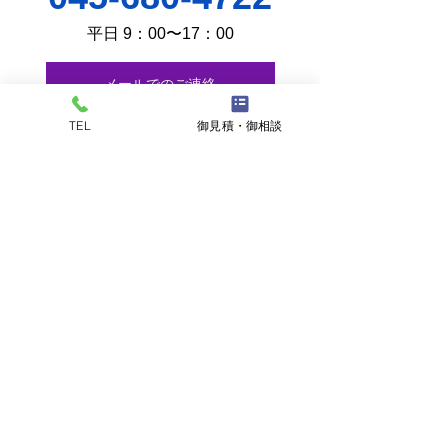
平日 9：00〜17：00
メールでのご連絡
TEL
御見積・御相談
設計・開発・ご予算など、どんな内容でもお気軽に
ご相談ください。
アートワーク
事例集
関連記事